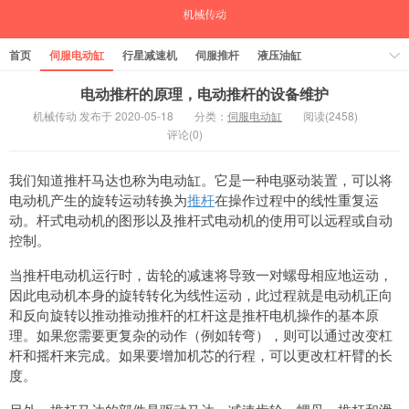
首页
伺服电动缸
行星减速机
伺服推杆
液压油缸
中空旋转平台
气缸
电动推杆的原理，电动推杆的设备维护
机械传动 发布于 2020-05-18
分类：
伺服电动缸
阅读(2458)
评论(0)
我们知道推杆马达也称为电动缸。它是一种电驱动装置，可以将
电动机产生的旋转运动转换为
推杆
在操作过程中的线性重复运
动。杆式电动机的图形以及推杆式电动机的使用可以远程或自动
控制。
当推杆电动机运行时，齿轮的减速将导致一对螺母相应地运动，
因此电动机本身的旋转转化为线性运动，此过程就是电动机正向
和反向旋转以推动推动推杆的杠杆这是推杆电机操作的基本原
理。如果您需要更复杂的动作（例如转弯），则可以通过改变杠
杆和摇杆来完成。如果要增加机芯的行程，可以更改杠杆臂的长
度。