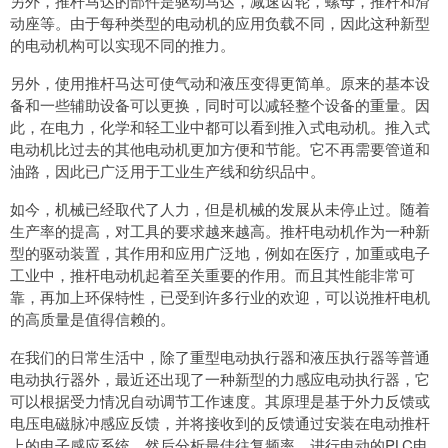
另外，推杆马达的部件是驱动马达，减速齿轮，螺母，推杆和滑
动座等。由于每种类型的电动机的应用负载不同，因此这种新型
的电动机构可以实现不同的推力。
另外，使用推杆马达可使气动和液压变得更简单。原来的基本设
备和一些辅助设备可以更换，同时可以减轻整个设备的重量。因
此，在电力，化学和轻工业中都可以看到推入式电动机。推入式
电动机比过去的其他电动机更加方便和节能。它不再需要管道和
油路，因此已广泛用于工业生产线和纺织品中。
如今，机械已经取代了人力，但是机械的发展从未停止过。随着
生产率的提高，对工具的要求越来越高。推杆电动机作为一种新
型的驱动装置，其作用和应用广泛地，例如在医疗，加重或电子
工业中，推杆电动机起着至关重要的作用。而且其性能非常可
靠，再加上环保特性，已受到许多行业的欢迎，可以说推杆电机
的高质量是值得信赖的。
在我们的日常生活中，除了重型电动执行器和液压执行器等普通
电动执行器外，最近还出现了一种新型的力感应电动执行器，它
可以根据受力情况自动调节工作速度。其原理是基于外力反馈或
电压电磁脉冲感应反馈，并将接收到的反馈通过安装在电动推杆
上的电子感应系统，然后分析最佳往复频率，进行电动的PLC电