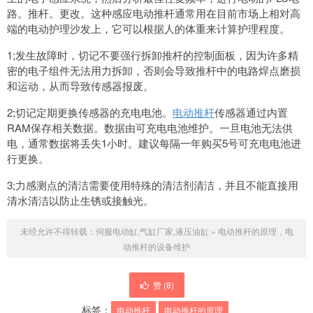
路。推杆。更改。这种感应电动推杆通常用在目前市场上相对高
端的电动护理沙发上，它可以根据人的体重来计算护理程度。
1;发生故障时，切记不要强行拆卸推杆的控制面板，因为许多精
密的电子组件无法用力拆卸，否则会导致推杆中的电路焊点磨损
和运动，从而导致传感器报废。
2;切记定期更换传感器的充电电池。
电动推杆
传感器通过内置
RAM保存相关数据。数据由可充电电池维护。一旦电池无法供
电，通常数据将丢失1小时。建议每隔一年购买5号可充电电池进
行更换。
3;力感测点的清洁需要使用特殊的清洁剂清洁，并且不能直接用
清水清洁以防止生锈或接触光。
未经允许不得转载：
伺服电动缸,气缸厂家,液压油缸
»
电动推杆的原理，电
动推杆的设备维护
赞 (
8
)
标签：
电动推杆
电动推杆的原理