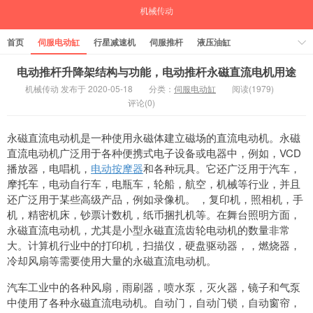
首页
伺服电动缸
行星减速机
伺服推杆
液压油缸
中空旋转平台
气缸
电动推杆升降架结构与功能，电动推杆永磁直流电机用途
机械传动 发布于 2020-05-18
分类：
伺服电动缸
阅读(1979)
评论(0)
永磁直流电动机是一种使用永磁体建立磁场的直流电动机。永磁
直流电动机广泛用于各种便携式电子设备或电器中，例如，VCD
播放器，电唱机，
电动按摩器
和各种玩具。它还广泛用于汽车，
摩托车，电动自行车，电瓶车，轮船，航空，机械等行业，并且
还广泛用于某些高级产品，例如录像机。 ，复印机，照相机，手
机，精密机床，钞票计数机，纸币捆扎机等。在舞台照明方面，
永磁直流电动机，尤其是小型永磁直流齿轮电动机的数量非常
大。计算机行业中的打印机，扫描仪，硬盘驱动器，，燃烧器，
冷却风扇等需要使用大量的永磁直流电动机。
汽车工业中的各种风扇，雨刷器，喷水泵，灭火器，镜子和气泵
中使用了各种永磁直流电动机。自动门，自动门锁，自动窗帘，