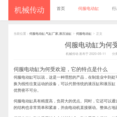
首页
伺服电动缸
行
伺服电动缸,气缸厂家,液
当前位置：
伺服电动缸,气缸厂家,液压油缸
伺服电动缸
正文
压油缸
>
>
伺服电动缸为何
机械传动 发布于 2020-05-11
分
伺服电动缸为何受欢迎，它的特点是什么
​伺服电动缸可以说，这是一种理想的产品，在制造业中到处
换为线性往复运动的设备，可以代替传统的液压缸和液压缸
优势密不可分。
伺服电动缸具有精度高，负荷大的优点。同时，它还可以通
的结构也非常简单和紧凑，并由电动机直接驱动。整体占地