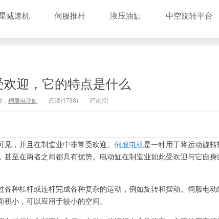
星减速机
伺服推杆
液压油缸
中空旋转平台
受欢迎，它的特点是什么
类：
伺服电动缸
阅读(1788)
评论(0)
可见，并且在制造业中非常受欢迎。
伺服电机
是一种用于将运动旋转
，甚至在两者之间都具有优势。电动缸在制造业如此受欢迎与它自身
过各种杠杆或连杆完成各种复杂的运动，例如旋转和摆动。伺服电动
面积小，可以应用于较小的空间。