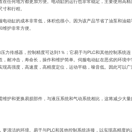
置在任何地方都更加方便。电动缸的运行也非常稳定，主要使用高精
尺寸和行程。
服电动缸的成本非常低，体积也很小。因为该产品节省了油泵和油箱
和维护非常方便。
加压力传感器，控制精度可达到1％；它易于与PLC和其他控制系统连
性，耐冲击，寿命长，操作和维护简单。伺服电动缸在恶劣的环境中
可实现高强度，高速度，高精度定位，运动平稳，噪音低。因此可以广
。
需维护和更换易损部件，与液压系统和气动系统相比，这将减少大量
，更清洁的环境。易于与PLC和其他控制系统连接，以实现高精度的