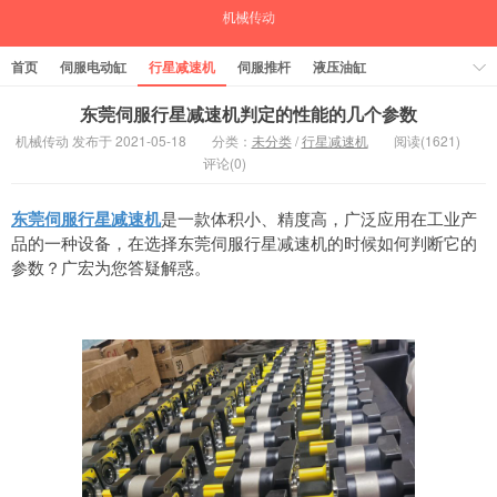
首页
伺服电动缸
行星减速机
伺服推杆
液压油缸
中空旋转平台
气缸
东莞伺服行星减速机判定的性能的几个参数
机械传动 发布于 2021-05-18
分类：
未分类
/
行星减速机
阅读(1621)
评论(0)
东莞伺服行星减速机
是一款体积小、精度高，广泛应用在工业产
品的一种设备，在选择东莞伺服行星减速机的时候如何判断它的
参数？广宏为您答疑解惑。