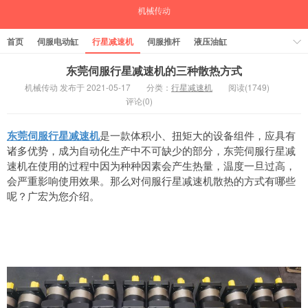
首页
伺服电动缸
行星减速机
伺服推杆
液压油缸
中空旋转平台
气缸
东莞伺服行星减速机的三种散热方式
机械传动 发布于 2021-05-17
分类：
行星减速机
阅读(1749)
评论(0)
东莞伺服行星减速机
是一款体积小、扭矩大的设备组件，应具有
诸多优势，成为自动化生产中不可缺少的部分，东莞伺服行星减
速机在使用的过程中因为种种因素会产生热量，温度一旦过高，
会严重影响使用效果。那么对伺服行星减速机散热的方式有哪些
呢？广宏为您介绍。