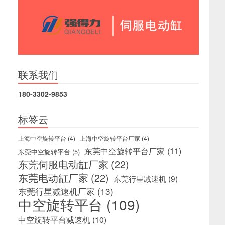
联系我们
180-3302-9853
标签云
上海中空旋转平台
(4)
上海中空旋转平台厂家
(4)
东莞中空旋转平台厂家
(11)
东莞中空旋转平台
(5)
东莞伺服电动缸厂家
(22)
东莞电动缸厂家
(22)
东莞行星减速机
(9)
东莞行星减速机厂家
(13)
中空旋转平台
(109)
中空旋转平台减速机
(10)