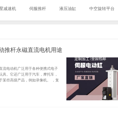
星减速机
伺服推杆
液压油缸
中空旋转平台
动推杆永磁直流电机用途
直流电动机广泛用于各种便携式电子
种玩具。它还广泛用于汽车，摩托车，
于某些高级产品，例如录像机。 ，复