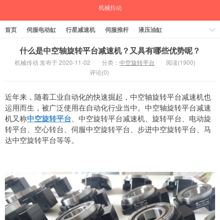
首页
伺服电动缸
行星减速机
伺服推杆
液压油缸
中空旋转平台
气缸
什么是中空轴旋转平台减速机？又具有哪些优势呢？
机械传动 发布于 2020-11-02
分类：
中空旋转平台
阅读(1900)
评论(0)
近年来，随着工业自动化的快速掘起，中空轴旋转平台减速机也
运用而生，被广泛使用在自动化行业当中。中空轴旋转平台减速
机又称
中空旋转平台
、中空旋转平台减速机、旋转平台、电动旋
转平台、空心转台、伺服中空旋转平台、步进中空旋转平台、马
达中空旋转平台等等。