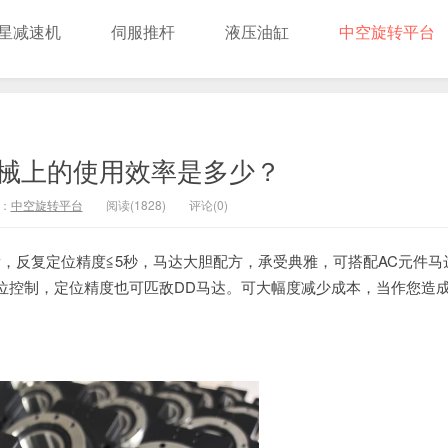
星减速机
伺服推杆
液压油缸
中空旋转平台
械上的使用效率是多少？
：
中空旋转平台
阅读(1828)
评论(0)
，反复定位精度≦5秒，马达大胆配方，承受典雅，可搭配AC元件马
位控制，定位精度也可匹敌DD马达。可大幅度减少成本，当作您造