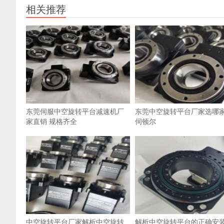
相关推荐
东莞伺服中空旋转平台减速机厂
东莞中空旋转平台厂家选哪家
家直销 规格齐全
伺顿尔
中空旋转平台厂家解析中空旋转
解析中空旋转平台的正确安