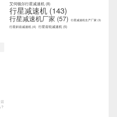
艾伺顿尔行星减速机
(8)
行星减速机
(143)
行星减速机厂家
(57)
行星减速机生产厂家
(3)
行星齿轮减速机
(5)
行星斜齿减速机
(4)
一篇
吗？