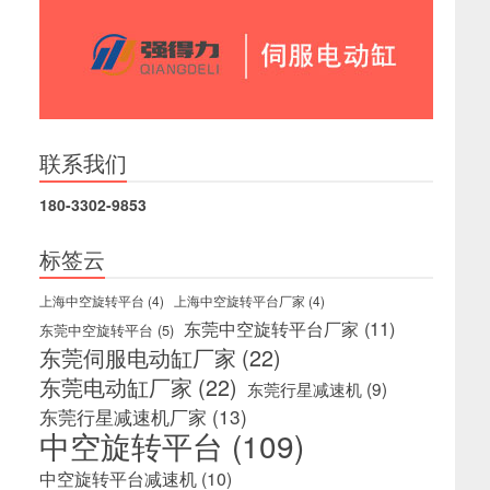
联系我们
180-3302-9853
标签云
上海中空旋转平台
(4)
上海中空旋转平台厂家
(4)
东莞中空旋转平台厂家
(11)
东莞中空旋转平台
(5)
东莞伺服电动缸厂家
(22)
东莞电动缸厂家
(22)
东莞行星减速机
(9)
东莞行星减速机厂家
(13)
中空旋转平台
(109)
中空旋转平台减速机
(10)