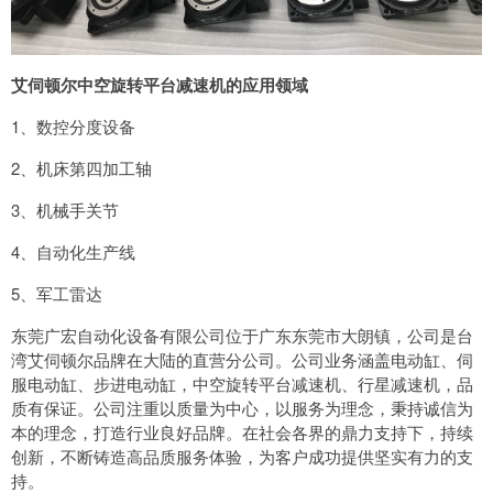
艾伺顿尔中空旋转平台减速机的应用领域
1、数控分度设备
2、机床第四加工轴
3、机械手关节
4、自动化生产线
5、军工雷达
东莞广宏自动化设备有限公司位于广东东莞市大朗镇，公司是台
湾艾伺顿尔品牌在大陆的直营分公司。公司业务涵盖电动缸、伺
服电动缸、步进电动缸，中空旋转平台减速机、行星减速机，品
质有保证。公司注重以质量为中心，以服务为理念，秉持诚信为
本的理念，打造行业良好品牌。在社会各界的鼎力支持下，持续
创新，不断铸造高品质服务体验，为客户成功提供坚实有力的支
持。