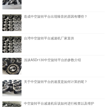
造成中空旋转平台出现噪音的原因有哪些？
台湾中空旋转平台减速机厂家直供
浅谈ASDr130中空旋转平台的参数介绍
关于中空旋转平台的速度是如何计算的呢？
中空旋转平台减速机应该如何进行检查以及维护