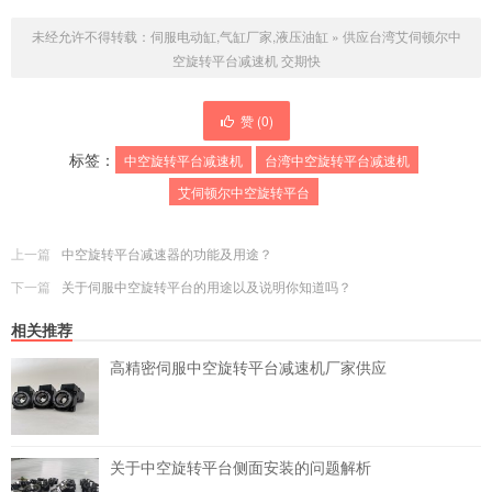
未经允许不得转载：
伺服电动缸,气缸厂家,液压油缸
»
供应台湾艾伺顿尔中
空旋转平台减速机 交期快
赞 (
0
)
标签：
中空旋转平台减速机
台湾中空旋转平台减速机
艾伺顿尔中空旋转平台
上一篇
中空旋转平台减速器的功能及用途？
下一篇
关于伺服中空旋转平台的用途以及说明你知道吗？
相关推荐
高精密伺服中空旋转平台减速机厂家供应
关于中空旋转平台侧面安装的问题解析