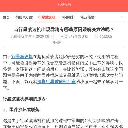
首页
伺服电动缸
行星减速机
伺服推杆
液压油缸
中空旋转平台
气缸
当行星减速机出现异响有哪些原因跟解决方法呢？
机械传动 发布于 2020-09-11
分类：
行星减速机
阅读(2202)
评论(0)
由于
行星减速机
在超负荷或者是比较恶劣的环境下使用的过程
中，可能会引起异常的噪音或者是机箱体内发不正常的异响，很
多第一次碰到这个问题的用户，会比较紧张，其实会出现这个问
题主要是由于内部的零件损坏或者是轴承齿轮磨损出现这类的问
题。下面，就跟着
深圳行星减速机厂家
的小编一起来了解学习一
下。
行星减速机异响的原因
:
1、
零件损坏或脱落
这是由于行星减速机在使用的过程中常期的经历大负载的冲击，
在超出额定负载的情况下，长期的承受较大的负载，会引起内部