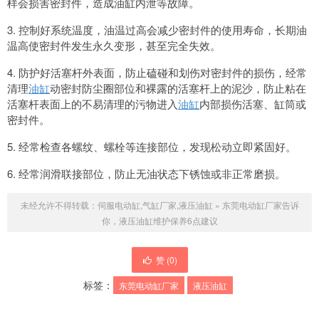
样会损害密封件，造成油缸内泄等故障。
3. 控制好系统温度，油温过高会减少密封件的使用寿命，长期油
温高使密封件发生永久变形，甚至完全失效。
4. 防护好活塞杆外表面，防止磕碰和划伤对密封件的损伤，经常
清理
油缸
动密封防尘圈部位和裸露的活塞杆上的泥沙，防止粘在
活塞杆表面上的不易清理的污物进入
油缸
内部损伤活塞、缸筒或
密封件。
5. 经常检查各螺纹、螺栓等连接部位，发现松动立即紧固好。
6. 经常润滑联接部位，防止无油状态下锈蚀或非正常磨损。
未经允许不得转载：
伺服电动缸,气缸厂家,液压油缸
»
东莞电动缸厂家告诉
你，液压油缸维护保养6点建议
赞 (
0
)
标签：
东莞电动缸厂家
液压油缸