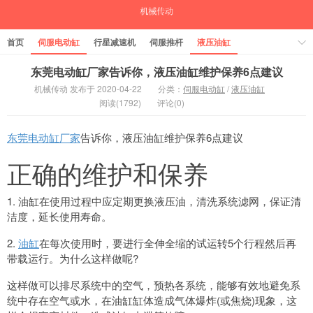
首页
伺服电动缸
行星减速机
伺服推杆
液压油缸
中空旋转平台
气缸
东莞电动缸厂家告诉你，液压油缸维护保养6点建议
机械传动 发布于 2020-04-22
分类：
伺服电动缸
/
液压油缸
阅读(1792)
评论(0)
东莞电动缸厂家
告诉你，液压油缸维护保养6点建议
正确的维护和保养
1. 油缸在使用过程中应定期更换液压油，清洗系统滤网，保证清
洁度，延长使用寿命。
2.
油缸
在每次使用时，要进行全伸全缩的试运转5个行程然后再
带载运行。为什么这样做呢?
这样做可以排尽系统中的空气，预热各系统，能够有效地避免系
统中存在空气或水，在油缸缸体造成气体爆炸(或焦烧)现象，这