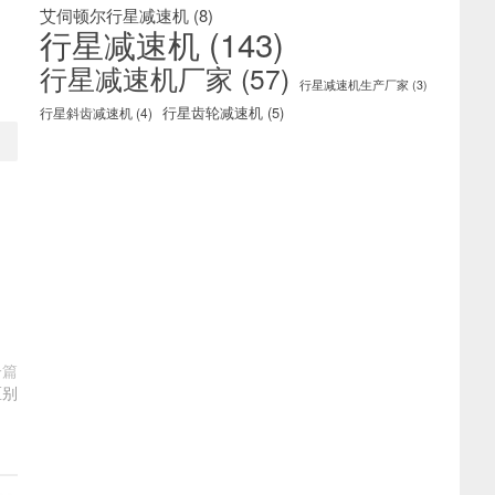
艾伺顿尔行星减速机
(8)
行星减速机
(143)
行星减速机厂家
(57)
行星减速机生产厂家
(3)
行星齿轮减速机
(5)
行星斜齿减速机
(4)
一篇
区别