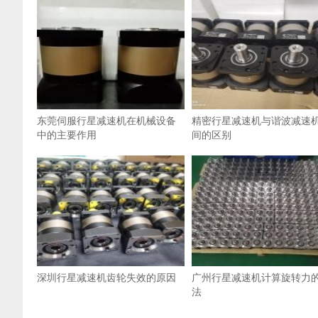
东莞伺服行星减速机在机械设备
精密行星减速机与谐波减速
中的主要作用
间的区别
深圳行星减速机齿轮失效的原因
广州行星减速机计算旋转力
法