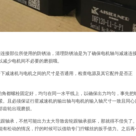
相连接部位所使用的防锈油，清理防锈油是为了确保电机轴与减速连
以减少电机间不必要的磨损哦。
一下减速机与电机之间的尺寸是否通用，检查电源及其它配件是否正
栓的角都螺栓固定好，均匀在同一水平线上，以确保出力均匀，事先把
紧。且必须保证行星减速机的输出轴与电机的输入轴尺寸一致且同心
部齿轮出现磨损。
轮跟轴承，不然可能出力太大导致齿轮跟轴承损坏，那就得不偿失了
能有松动的情况，拧的时候可以借助专门拧螺丝的扳手借力。之后再