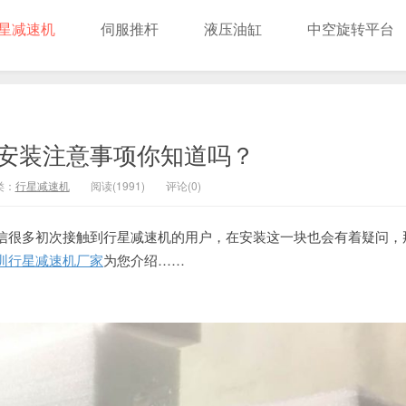
星减速机
伺服推杆
液压油缸
中空旋转平台
安装注意事项你知道吗？
类：
行星减速机
阅读(1991)
评论(0)
信很多初次接触到行星减速机的用户，在安装这一块也会有着疑问，
圳行星减速机厂家
为您介绍……