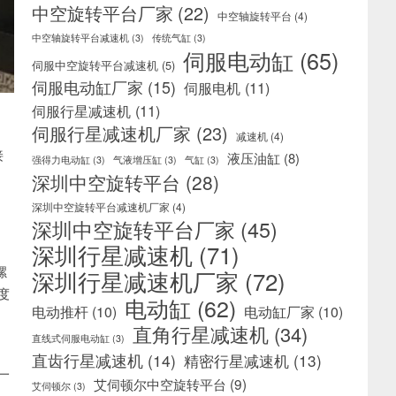
中空旋转平台厂家
(22)
中空轴旋转平台
(4)
中空轴旋转平台减速机
(3)
传统气缸
(3)
伺服电动缸
(65)
伺服中空旋转平台减速机
(5)
伺服电动缸厂家
(15)
伺服电机
(11)
伺服行星减速机
(11)
伺服行星减速机厂家
(23)
减速机
(4)
接
液压油缸
(8)
强得力电动缸
(3)
气液增压缸
(3)
气缸
(3)
深圳中空旋转平台
(28)
深圳中空旋转平台减速机厂家
(4)
深圳中空旋转平台厂家
(45)
深圳行星减速机
(71)
螺
深圳行星减速机厂家
(72)
度
电动缸
(62)
电动推杆
(10)
电动缸厂家
(10)
直角行星减速机
(34)
直线式伺服电动缸
(3)
。
直齿行星减速机
(14)
精密行星减速机
(13)
一
艾伺顿尔中空旋转平台
(9)
艾伺顿尔
(3)