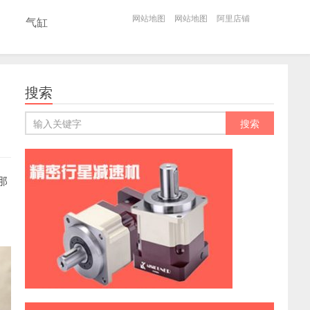
网站地图
网站地图
阿里店铺
气缸
搜索
那