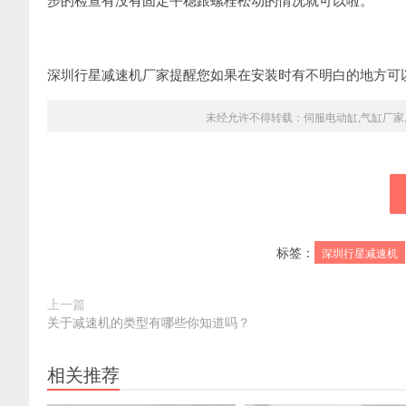
深圳行星减速机厂家提醒您如果在安装时有不明白的地方可
未经允许不得转载：
伺服电动缸,气缸厂家
标签：
深圳行星减速机
上一篇
关于减速机的类型有哪些你知道吗？
相关推荐