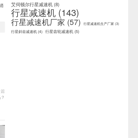
艾伺顿尔行星减速机
(8)
销
行星减速机
(143)
行星减速机厂家
(57)
行星减速机生产厂家
(3)
行星齿轮减速机
(5)
行星斜齿减速机
(4)
一篇
吗？