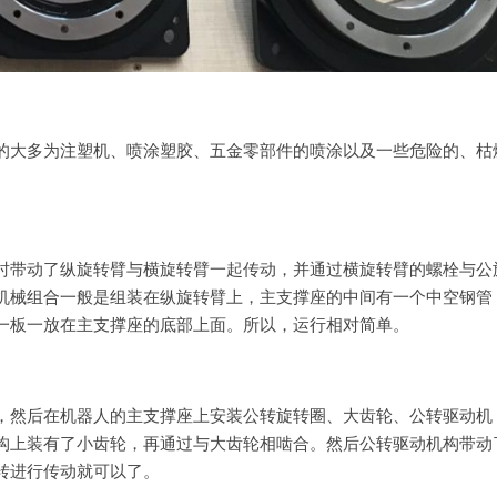
的大多为注塑机、喷涂塑胶、五金零部件的喷涂以及一些危险的、枯
时带动了纵旋转臂与横旋转臂一起传动，并通过横旋转臂的螺栓与公
机械组合一般是组装在纵旋转臂上，主支撑座的中间有一个中空钢管
一板一放在主支撑座的底部上面。所以，运行相对简单。
，然后在机器人的主支撑座上安装公转旋转圈、大齿轮、公转驱动机
构上装有了小齿轮，再通过与大齿轮相啮合。然后公转驱动机构带动
转进行传动就可以了。