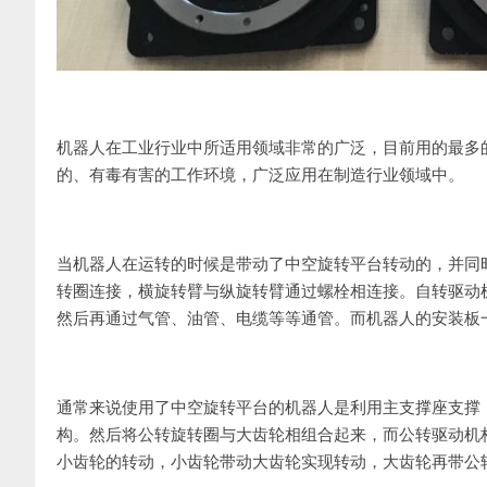
机器人在工业行业中所适用领域非常的广泛，目前用的最多
的、有毒有害的工作环境，广泛应用在制造行业领域中。
当机器人在运转的时候是带动了中空旋转平台转动的，并同
转圈连接，横旋转臂与纵旋转臂通过螺栓相连接。自转驱动
然后再通过气管、油管、电缆等等通管。而机器人的安装板
通常来说使用了中空旋转平台的机器人是利用主支撑座支撑
构。然后将公转旋转圈与大齿轮相组合起来，而公转驱动机
小齿轮的转动，小齿轮带动大齿轮实现转动，大齿轮再带公