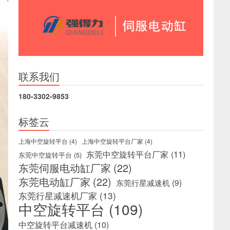
联系我们
180-3302-9853
标签云
上海中空旋转平台
(4)
上海中空旋转平台厂家
(4)
东莞中空旋转平台厂家
(11)
东莞中空旋转平台
(5)
东莞伺服电动缸厂家
(22)
东莞电动缸厂家
(22)
东莞行星减速机
(9)
东莞行星减速机厂家
(13)
中空旋转平台
(109)
中空旋转平台减速机
(10)