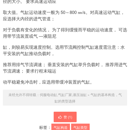
径的大小。 要求高速运动应
取大值。气缸运动速度一般为 50～800 ㎜/s。对高速运动气缸，
应选择大内径的进气管道；
对于负载有变化的情况， 为了得到缓慢而平稳的运动速度， 可选
用带节流装置或气 —液阻尼
缸，则较易实现速度控制。选用节流阀控制气缸速度需注意：水
平安装的气缸推动负载时，
推荐用排气节流调速； 垂直安装的气缸举升负载时， 推荐用进气
节流调速； 要求行程末端运
动平稳避免冲击时，应选用带缓冲装置的气缸。
未经允许不得转载：
伺服电动缸,气缸厂家,液压油缸
»
气缸的基本构造，气
缸的类型选择
赞 (
1
)
标签：
气缸构造
气缸类型