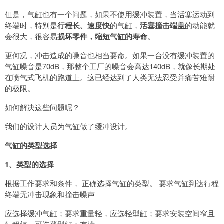
但是，气缸也有一个问题，如果不使用缓冲装置，当活塞运动到
终端时，特别是
行程长、速度快
的气缸，
活塞撞击端盖
的动能就
会很大，很容易
损坏零件，缩短气缸的寿命
。
更何况，冲击造成的噪音也相当要命。如果一台没有缓冲装置的
气缸噪音是70dB，那整个工厂的噪音会高达140dB，就像长期处
在喷气式飞机的跑道上。这已经达到了人类无法忍受并痛苦难耐
的极限。
如何解决这些问题呢？
我们的设计人员为气缸做了缓冲设计。
气缸的类型选择
1、类型的选择
根据工作要求和条件， 正确选择气缸的类型。 要求气缸到达行程
终端无冲击现象和撞击噪声
应选择缓冲气缸；要求重量轻，应选轻型缸；要求安装空间窄且