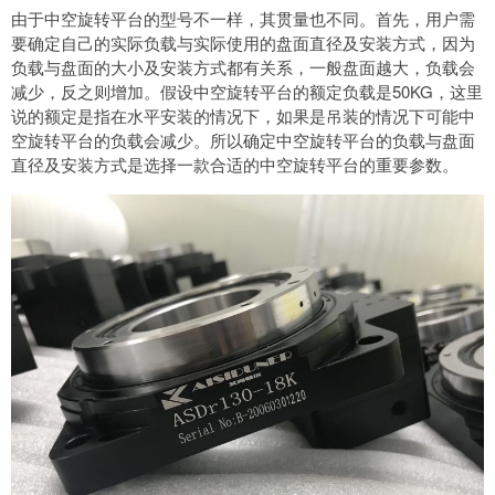
由于中空旋转平台的型号不一样，其贯量也不同。首先，用户需
要确定自己的实际负载与实际使用的盘面直径及安装方式，因为
负载与盘面的大小及安装方式都有关系，一般盘面越大，负载会
减少，反之则增加。假设中空旋转平台的额定负载是50KG，这里
说的额定是指在水平安装的情况下，如果是吊装的情况下可能中
空旋转平台的负载会减少。所以确定中空旋转平台的负载与盘面
直径及安装方式是选择一款合适的中空旋转平台的重要参数。