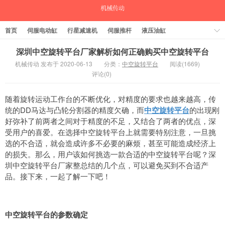
首页
伺服电动缸
行星减速机
伺服推杆
液压油缸
中空旋转平台
气缸
深圳中空旋转平台厂家解析如何正确购买中空旋转平台
机械传动 发布于 2020-06-13
分类：
中空旋转平台
阅读(1669)
评论(0)
随着旋转运动工作台的不断优化，对精度的要求也越来越高，传
统的DD马达与凸轮分割器的精度欠确，而
中空旋转平台
的出现刚
好弥补了前两者之间对于精度的不足，又结合了两者的优点，深
受用户的喜爱。在选择中空旋转平台上就需要特别注意，一旦挑
选的不合适，就会造成许多不必要的麻烦，甚至可能造成经济上
的损失。那么，用户该如何挑选一款合适的中空旋转平台呢？深
圳中空旋转平台厂家整总结的几个点，可以避免买到不合适产
品。接下来，一起了解一下吧！
中空旋转平台的参数确定