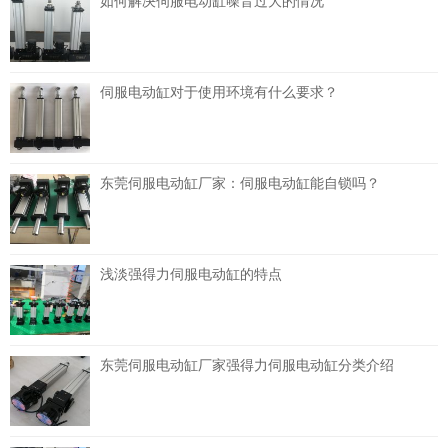
如何解决伺服电动缸噪音过大的情况
伺服电动缸对于使用环境有什么要求？
东莞伺服电动缸厂家：伺服电动缸能自锁吗？
浅淡强得力伺服电动缸的特点
东莞伺服电动缸厂家强得力伺服电动缸分类介绍