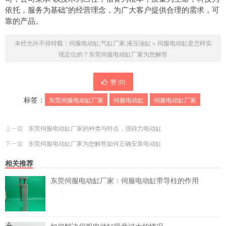
依托，服务为基础”的经营理念，为广大客户提供合理的需求，可
靠的产品。
未经允许不得转载：
伺服电动缸,气缸厂家,液压油缸
»
伺服电动缸是怎样实
现定位的？东莞伺服电动缸厂家为您解答
赞 (
0
)
标签：
东莞伺服电动缸厂家
伺服电动缸
伺服电动缸厂家
上一篇
东莞伺服电动缸厂家的种类与特点，强得力电动缸
下一篇
东莞伺服电动缸厂家为您解答如何正确安装电动缸
相关推荐
东莞伺服电动缸厂家：伺服电动缸带导柱的作用