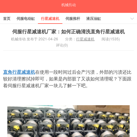
首页
伺服电动缸
行星减速机
伺服推杆
液压油缸
中空旋转平台
气缸
伺服行星减速机厂家：如何正确清洗直角行星减速机
机械传动 发布于 2021-04-26
分类：
行星减速机
阅读(1535)
评论(0)
直角行星减速机
在使用一段时间过后会产污渍，外部的污渍还比
较好清理擦拭掉即可，如果是内部脏了又该如何清理呢？下面跟
着伺服行星减速机厂家一块儿了解一下吧。