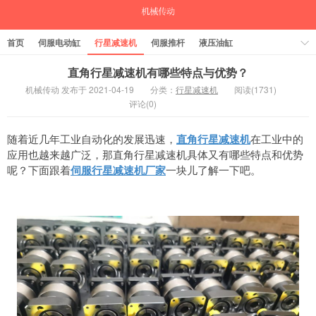
首页
伺服电动缸
行星减速机
伺服推杆
液压油缸
中空旋转平台
气缸
直角行星减速机有哪些特点与优势？
机械传动 发布于 2021-04-19
分类：
行星减速机
阅读(1731)
评论(0)
随着近几年工业自动化的发展迅速，
直角行星减速机
在工业中的
应用也越来越广泛，那直角行星减速机具体又有哪些特点和优势
呢？下面跟着
伺服行星减速机厂家
一块儿了解一下吧。