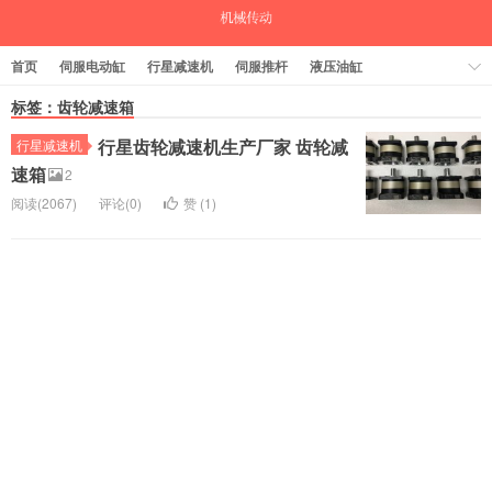
首页
伺服电动缸
行星减速机
伺服推杆
液压油缸
中空旋转平台
标签：齿轮减速箱
气缸
行星齿轮减速机生产厂家 齿轮减
行星减速机
速箱
2
阅读(2067)
评论(0)
赞 (
1
)