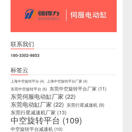
联系我们
180-3302-9853
标签云
上海中空旋转平台
(4)
上海中空旋转平台厂家
(4)
东莞中空旋转平台厂家
(11)
东莞中空旋转平台
(5)
东莞伺服电动缸厂家
(22)
东莞电动缸厂家
(22)
东莞行星减速机
(9)
东莞行星减速机厂家
(13)
中空旋转平台
(109)
中空旋转平台减速机
(10)