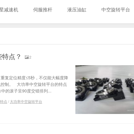
星减速机
伺服推杆
液压油缸
中空旋转平台
些特点？
2
重复定位精度≤5秒，不仅能大幅度降
化控制。 大功率中空旋转平台的特点
的滚子呈90度交错排列...
特点
/
大功率中空旋转平台