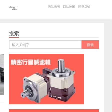
网站地图
网站地图
阿里店铺
气缸
搜索