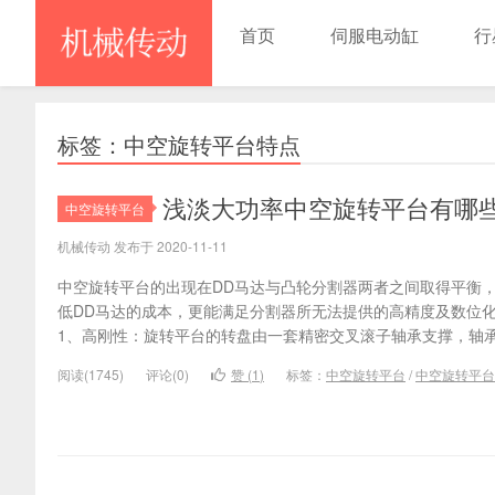
首页
伺服电动缸
行
伺服电动缸,气缸厂家,液
标签：中空旋转平台特点
压油缸
浅淡大功率中空旋转平台有哪
中空旋转平台
机械传动 发布于 2020-11-11
中空旋转平台的出现在DD马达与凸轮分割器两者之间取得平衡，
低DD马达的成本，更能满足分割器所无法提供的高精度及数位
1、高刚性：旋转平台的转盘由一套精密交叉滚子轴承支撑，轴承中
阅读(1745)
评论(0)
赞 (
1
)
标签：
中空旋转平台
/
中空旋转平台